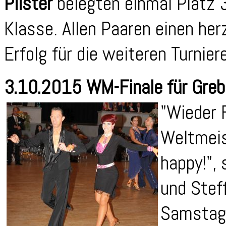
Pilster
belegten einmal Platz 3
Klasse. Allen Paaren einen he
Erfolg für die weiteren Turnier
3.10.2015 WM-Finale für Gre
"Wieder F
Weltmeis
happy!",
und Stef
Samstaga