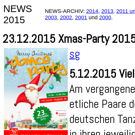
NEWS
NEWS-ARCHIV:
2014
,
2013
,
2011 u
2015
2003
,
2002
,
2001
und
2000
.
23.12.2015 Xmas-Party 201
sg
5.12.2015 Viel
Am vergangene
etliche Paare 
deutschen Tan
in ihren jeweil