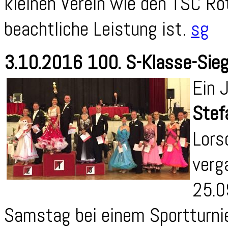
kleinen Verein wie den TSC Ro
beachtliche Leistung ist.
sg
3.10.2016 100. S-Klasse-Sieg 
Ein 
Stef
Lors
verg
25.0
Samstag bei einem Sportturni