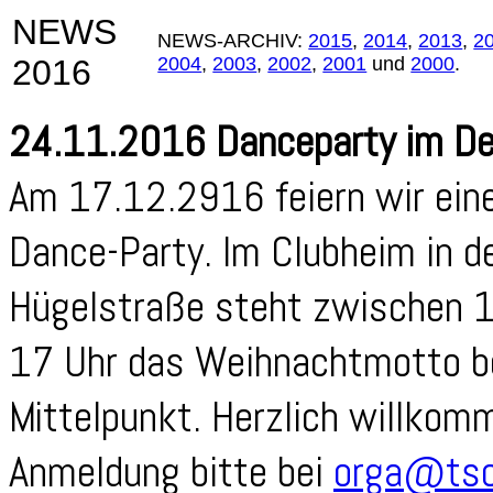
NEWS
NEWS-ARCHIV:
2015
,
2014
,
2013
,
2
2016
2004
,
2003
,
2002
,
2001
und
2000
.
24.11.2016 Danceparty im D
Am 17.12.2916 feiern wir ein
Dance-Party. Im Clubheim in d
Hügelstraße steht zwischen 
17 Uhr das Weihnachtmotto b
Mittelpunkt. Herzlich willkom
Anmeldung bitte bei
orga@tsc